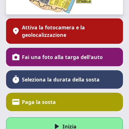
Attiva la fotocamera e la
location_on
geolocalizzazione
photo_camera
Fai una foto alla targa dell'auto
timer
Seleziona la durata della sosta
credit_card
Paga la sosta
play_arrow
Inizia